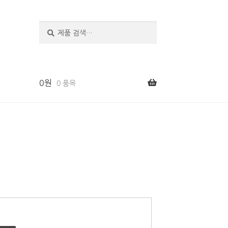
검
색
0
원
0 품목