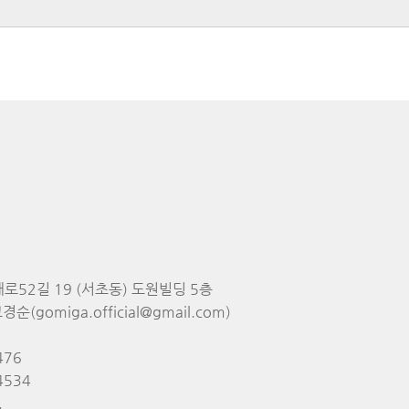
대로52길 19 (서초동) 도원빌딩 5층
순(gomiga.official@gmail.com)
476
4534
.