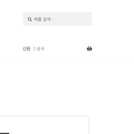
검
색
0
원
0 품목