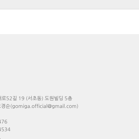
대로52길 19 (서초동) 도원빌딩 5층
순(gomiga.official@gmail.com)
476
4534
.