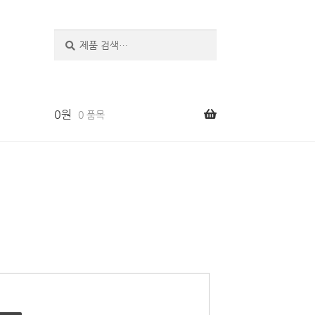
검
색
0
원
0 품목