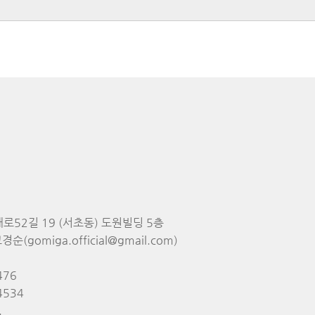
대로52길 19 (서초동) 도원빌딩 5층
순(gomiga.official@gmail.com)
476
4534
.