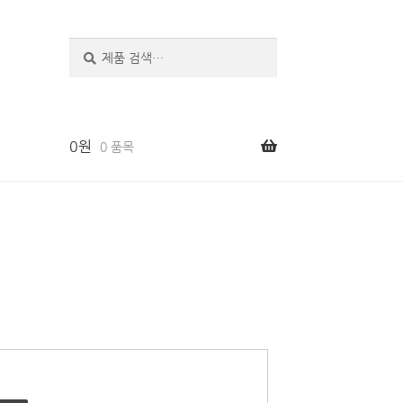
검
색
0
원
0 품목