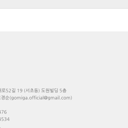
대로52길 19 (서초동) 도원빌딩 5층
순(gomiga.official@gmail.com)
476
4534
.