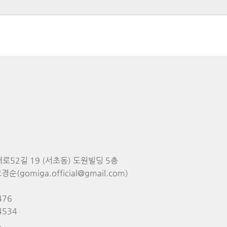
대로52길 19 (서초동) 도원빌딩 5층
순(gomiga.official@gmail.com)
476
4534
.