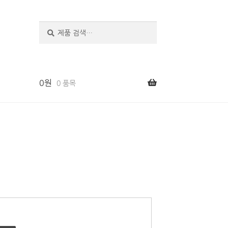
검
색
0
원
0 품목