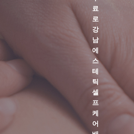
료
로
강
남
에
스
테
틱
셀
프
케
어
배