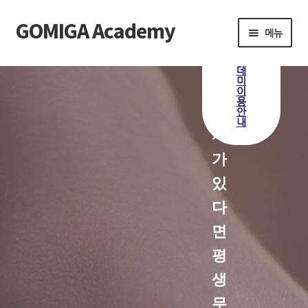
GOMIGA Academy
메뉴
고
아
미
카
Home
클
데
래
미
가
스
이
전
용
FAQ
괄
체
안
보
내
기
사
전체 클래스
가
에스테틱
있
다
제품 구매
면
로그인
평
생
무