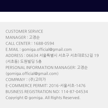
CUSTOMER SERVICE
MANAGER : 고경순
CALL CENTER : 1688-0594
E.MAIL : gomiga.official@gmail.com
ADDRESS : 06634 서울특별시 서초구 서초대로52길 19
(서초동) 도원빌딩 5층
PERSONAL INFORMATION MANAGER: 고경순
(gomiga.official@gmail.com)
COMPANY : (주)고미가
E-COMMERCE PERMIT: 2016-서울서초-1476
BUSINESS REGISTRATION NO: 114-87-04534
Copyright © gomiga. All Rights Reserved.