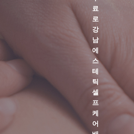
료
로
강
남
에
스
테
틱
셀
프
케
어
배