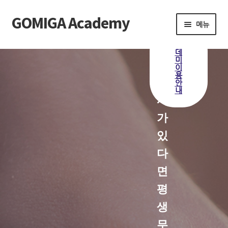
GOMIGA Academy
메뉴
고
아
미
카
Home
클
데
래
미
가
스
이
전
용
FAQ
괄
체
안
보
내
기
사
전체 클래스
가
에스테틱
있
다
제품 구매
면
로그인
평
생
무