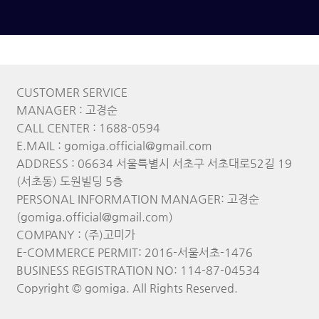
CUSTOMER SERVICE
MANAGER : 고경순
CALL CENTER : 1688-0594
E.MAIL : gomiga.official@gmail.com
ADDRESS : 06634 서울특별시 서초구 서초대로52길 19
(서초동) 도원빌딩 5층
PERSONAL INFORMATION MANAGER: 고경순
(gomiga.official@gmail.com)
COMPANY : (주)고미가
E-COMMERCE PERMIT: 2016-서울서초-1476
BUSINESS REGISTRATION NO: 114-87-04534
Copyright © gomiga. All Rights Reserved.