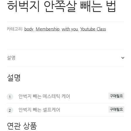
허벅지 안쪽살 빼는 법
카테고리:
body
,
Membership
,
with you
,
Youtube Class
설명
설명
안벅지 빼는 에스테틱 케어
구매필요
1
안벅지 빼는 셀프케어
구매필요
2
연관 상품