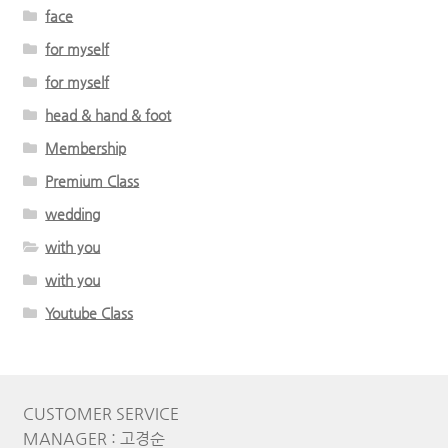
face
for myself
for myself
head & hand & foot
Membership
Premium Class
wedding
with you
with you
Youtube Class
CUSTOMER SERVICE
MANAGER : 고경순