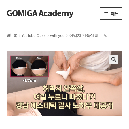
GOMIGA Academy
메뉴
Home
홈
Youtube Class
with you
허벅지 안쪽살 빼는 법
FAQ
전체 클래스
🔍
에스테틱
제품 구매
로그인