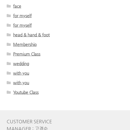
face
for myself
for myself
head & hand & foot
Membership
Premium Class
wedding
with you
with you
Youtube Class
CUSTOMER SERVICE
MANAGER : 고경순